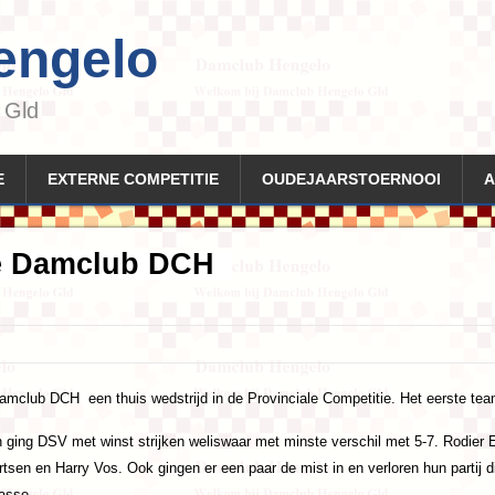
engelo
 Gld
E
EXTERNE COMPETITIE
OUDEJAARSTOERNOOI
A
e Damclub DCH
mclub DCH een thuis wedstrijd in de Provinciale Competitie. Het eerste tea
ing DSV met winst strijken weliswaar met minste verschil met 5-7. Rodier Ev
tsen en Harry Vos. Ook gingen er een paar de mist in en verloren hun partij
asse.