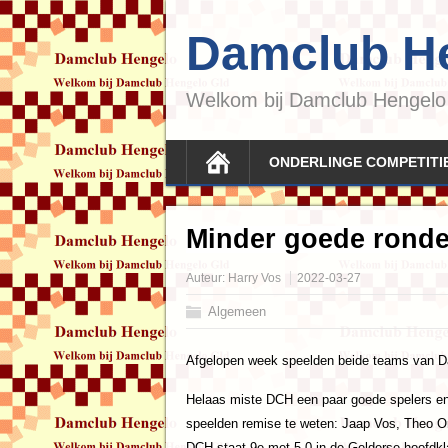
Damclub H
Welkom bij Damclub Hengelo
ONDERLINGE COMPETITI
Minder goede rond
Auteur:
Harry Vos
2022-03-27
Algemeen
Afgelopen week speelden beide teams van Da
Helaas miste DCH een paar goede spelers en g
speelden remise te weten: Jaap Vos, Theo Or
DCH staat 9e met 5-0 in de Gelderse hoofdkl