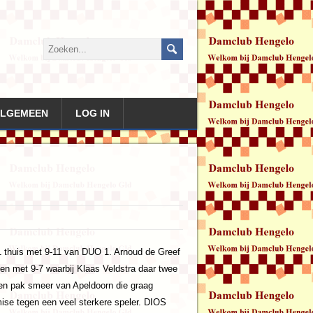
LGEMEEN
LOG IN
 1 thuis met 9-11 van DUO 1. Arnoud de Greef
en met 9-7 waarbij Klaas Veldstra daar twee
en pak smeer van Apeldoorn die graag
ise tegen een veel sterkere speler. DIOS