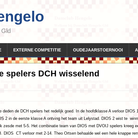
engelo
 Gld
E
EXTERNE COMPETITIE
OUDEJAARSTOERNOOI
A
ie spelers DCH wisselend
ie deden de DCH spelers het redelijk goed. In de hoofdklasse A verloor DIOS
 2 in de eerste klasse A ontving het team uit Lelystad. DIOS 2 wist te winn
k zesde met 5-5. Het combinatie team van DIOS met DVOIJ spelers kreeg e
B. DIOS CT verloor met 2-14. Theo Ortsen behaalde wel een hele knappe rem