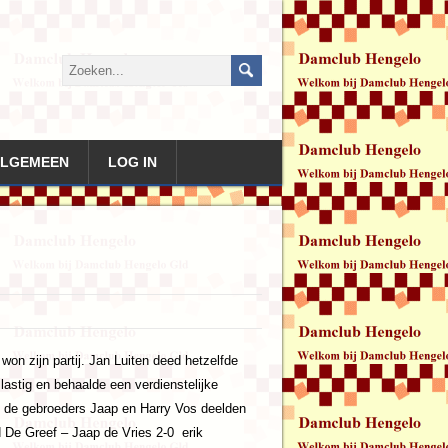
LGEMEEN
LOG IN
on zijn partij. Jan Luiten deed hetzelfde
stig en behaalde een verdienstelijke
n de gebroeders Jaap en Harry Vos deelden
De Greef – Jaap de Vries 2-0 erik